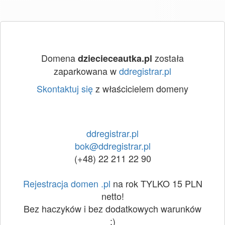
Domena
została
dziecieceautka.pl
zaparkowana w
ddregistrar.pl
Skontaktuj się
z właścicielem domeny
ddregistrar.pl
bok@ddregistrar.pl
(+48) 22 211 22 90
Rejestracja domen .pl
na rok TYLKO 15 PLN
netto!
Bez haczyków i bez dodatkowych warunków
:)