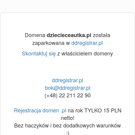
Domena
została
dziecieceautka.pl
zaparkowana w
ddregistrar.pl
Skontaktuj się
z właścicielem domeny
ddregistrar.pl
bok@ddregistrar.pl
(+48) 22 211 22 90
Rejestracja domen .pl
na rok TYLKO 15 PLN
netto!
Bez haczyków i bez dodatkowych warunków
:)