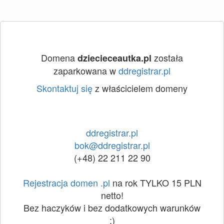
Domena
została
dziecieceautka.pl
zaparkowana w
ddregistrar.pl
Skontaktuj się
z właścicielem domeny
ddregistrar.pl
bok@ddregistrar.pl
(+48) 22 211 22 90
Rejestracja domen .pl
na rok TYLKO 15 PLN
netto!
Bez haczyków i bez dodatkowych warunków
:)