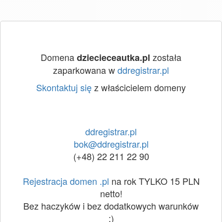
Domena
została
dziecieceautka.pl
zaparkowana w
ddregistrar.pl
Skontaktuj się
z właścicielem domeny
ddregistrar.pl
bok@ddregistrar.pl
(+48) 22 211 22 90
Rejestracja domen .pl
na rok TYLKO 15 PLN
netto!
Bez haczyków i bez dodatkowych warunków
:)