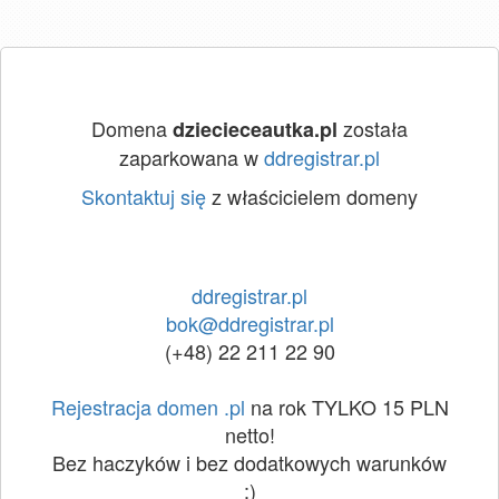
Domena
została
dziecieceautka.pl
zaparkowana w
ddregistrar.pl
Skontaktuj się
z właścicielem domeny
ddregistrar.pl
bok@ddregistrar.pl
(+48) 22 211 22 90
Rejestracja domen .pl
na rok TYLKO 15 PLN
netto!
Bez haczyków i bez dodatkowych warunków
:)