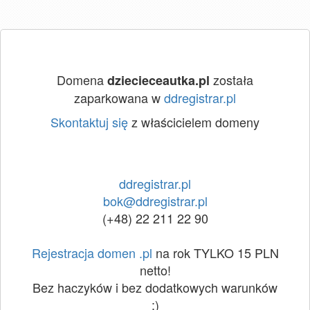
Domena
została
dziecieceautka.pl
zaparkowana w
ddregistrar.pl
Skontaktuj się
z właścicielem domeny
ddregistrar.pl
bok@ddregistrar.pl
(+48) 22 211 22 90
Rejestracja domen .pl
na rok TYLKO 15 PLN
netto!
Bez haczyków i bez dodatkowych warunków
:)