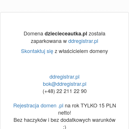
Domena
została
dziecieceautka.pl
zaparkowana w
ddregistrar.pl
Skontaktuj się
z właścicielem domeny
ddregistrar.pl
bok@ddregistrar.pl
(+48) 22 211 22 90
Rejestracja domen .pl
na rok TYLKO 15 PLN
netto!
Bez haczyków i bez dodatkowych warunków
:)