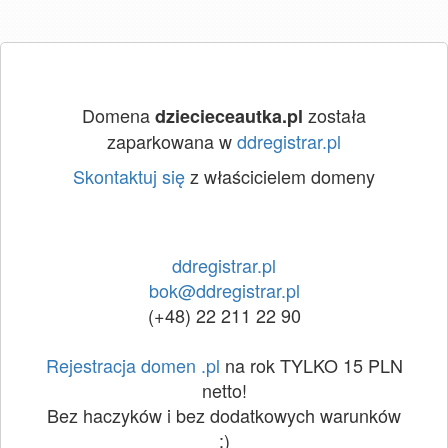
Domena
została
dziecieceautka.pl
zaparkowana w
ddregistrar.pl
Skontaktuj się
z właścicielem domeny
ddregistrar.pl
bok@ddregistrar.pl
(+48) 22 211 22 90
Rejestracja domen .pl
na rok TYLKO 15 PLN
netto!
Bez haczyków i bez dodatkowych warunków
:)