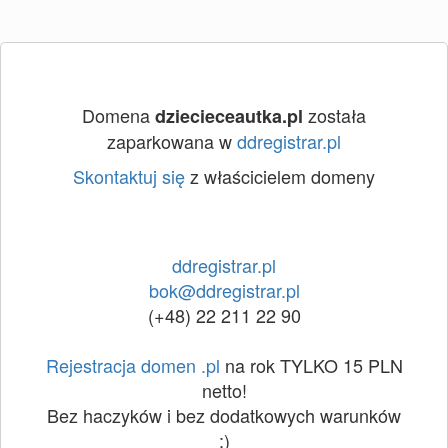
Domena
została
dziecieceautka.pl
zaparkowana w
ddregistrar.pl
Skontaktuj się
z właścicielem domeny
ddregistrar.pl
bok@ddregistrar.pl
(+48) 22 211 22 90
Rejestracja domen .pl
na rok TYLKO 15 PLN
netto!
Bez haczyków i bez dodatkowych warunków
:)